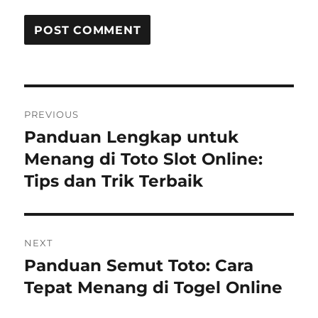
Post
PREVIOUS
navigation
Panduan Lengkap untuk
Previous
post:
Menang di Toto Slot Online:
Tips dan Trik Terbaik
NEXT
Panduan Semut Toto: Cara
Next
post:
Tepat Menang di Togel Online