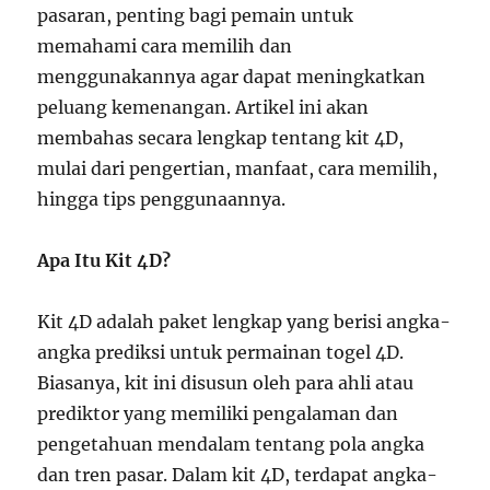
pasaran, penting bagi pemain untuk
memahami cara memilih dan
menggunakannya agar dapat meningkatkan
peluang kemenangan. Artikel ini akan
membahas secara lengkap tentang kit 4D,
mulai dari pengertian, manfaat, cara memilih,
hingga tips penggunaannya.
Apa Itu Kit 4D?
Kit 4D adalah paket lengkap yang berisi angka-
angka prediksi untuk permainan togel 4D.
Biasanya, kit ini disusun oleh para ahli atau
prediktor yang memiliki pengalaman dan
pengetahuan mendalam tentang pola angka
dan tren pasar. Dalam kit 4D, terdapat angka-