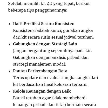
Setelah memilih kit 4D yang tepat, berikut
beberapa tips penggunaannya:
Ikuti Prediksi Secara Konsisten
Konsistensi adalah kunci, gunakan angka
dari kit secara rutin sesuai jadwal taruhan.
Gabungkan dengan Strategi Lain
Jangan bergantung sepenuhnya pada kit.
Gabungkan dengan analisis pribadi dan
strategi manajemen modal.
Pantau Perkembangan Data
Terus update dan evaluasi angka-angka dari
kit berdasarkan hasil keluaran terbaru.
Kelola Keuangan dengan Baik
Batasi taruhan agar tidak membebani
keuangan pribadi dan tetap bermain secara