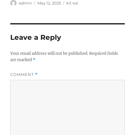
Author
Posted
Tags
admin
May 12, 2025
kit 4d
on
Leave a Reply
Your email address will not be published.
Required fields
are marked
*
COMMENT
*