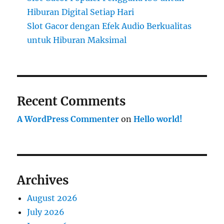
Hiburan Digital Setiap Hari
Slot Gacor dengan Efek Audio Berkualitas
untuk Hiburan Maksimal
Recent Comments
A WordPress Commenter
on
Hello world!
Archives
August 2026
July 2026