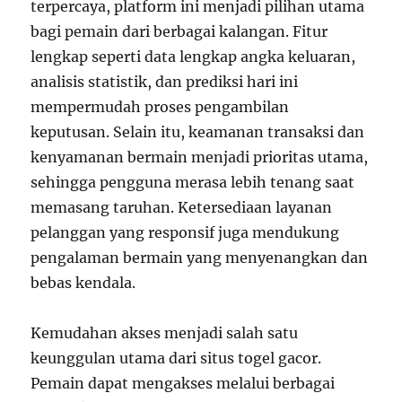
terpercaya, platform ini menjadi pilihan utama
bagi pemain dari berbagai kalangan. Fitur
lengkap seperti data lengkap angka keluaran,
analisis statistik, dan prediksi hari ini
mempermudah proses pengambilan
keputusan. Selain itu, keamanan transaksi dan
kenyamanan bermain menjadi prioritas utama,
sehingga pengguna merasa lebih tenang saat
memasang taruhan. Ketersediaan layanan
pelanggan yang responsif juga mendukung
pengalaman bermain yang menyenangkan dan
bebas kendala.
Kemudahan akses menjadi salah satu
keunggulan utama dari situs togel gacor.
Pemain dapat mengakses melalui berbagai