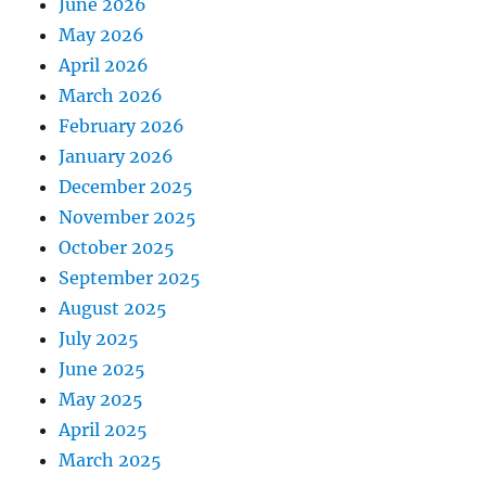
June 2026
May 2026
April 2026
March 2026
February 2026
January 2026
December 2025
November 2025
October 2025
September 2025
August 2025
July 2025
June 2025
May 2025
April 2025
March 2025