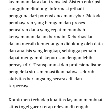
keamanan data dan transaksi. Sistem enkripsi
canggih melindungi informasi pribadi
pengguna dari potensi ancaman cyber. Metode
pembayaran yang beragam dan proses
pencairan dana yang cepat menambah
kenyamanan dalam bermain. Keberhasilan
dalam meraih kemenangan didukung oleh data
dan analisis yang lengkap, sehingga pemain
dapat mengambil keputusan dengan lebih
percaya diri. Transparansi dan profesionalisme
pengelola situs memastikan bahwa seluruh
aktivitas berlangsung secara adil dan
terpercaya.
Komitmen terhadap kualitas layanan membuat
situs togel gacor tetap relevan di tengah