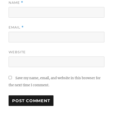
NAME
*
EMAIL
*
WEBSITE
Save my name, email, and website in this browser for
the next time I comment.