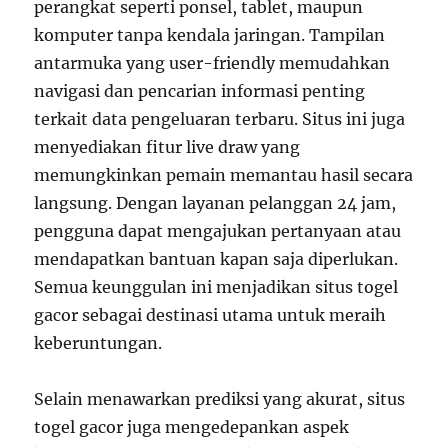
perangkat seperti ponsel, tablet, maupun
komputer tanpa kendala jaringan. Tampilan
antarmuka yang user-friendly memudahkan
navigasi dan pencarian informasi penting
terkait data pengeluaran terbaru. Situs ini juga
menyediakan fitur live draw yang
memungkinkan pemain memantau hasil secara
langsung. Dengan layanan pelanggan 24 jam,
pengguna dapat mengajukan pertanyaan atau
mendapatkan bantuan kapan saja diperlukan.
Semua keunggulan ini menjadikan situs togel
gacor sebagai destinasi utama untuk meraih
keberuntungan.
Selain menawarkan prediksi yang akurat, situs
togel gacor juga mengedepankan aspek