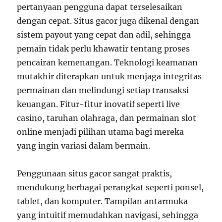
pertanyaan pengguna dapat terselesaikan
dengan cepat. Situs gacor juga dikenal dengan
sistem payout yang cepat dan adil, sehingga
pemain tidak perlu khawatir tentang proses
pencairan kemenangan. Teknologi keamanan
mutakhir diterapkan untuk menjaga integritas
permainan dan melindungi setiap transaksi
keuangan. Fitur-fitur inovatif seperti live
casino, taruhan olahraga, dan permainan slot
online menjadi pilihan utama bagi mereka
yang ingin variasi dalam bermain.
Penggunaan situs gacor sangat praktis,
mendukung berbagai perangkat seperti ponsel,
tablet, dan komputer. Tampilan antarmuka
yang intuitif memudahkan navigasi, sehingga