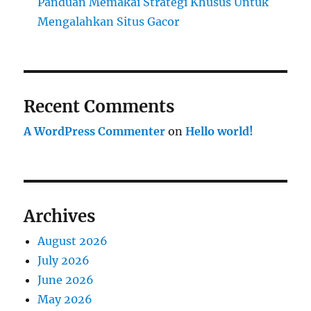
Panduan Memakai Strategi Khusus Untuk
Mengalahkan Situs Gacor
Recent Comments
A WordPress Commenter
on
Hello world!
Archives
August 2026
July 2026
June 2026
May 2026