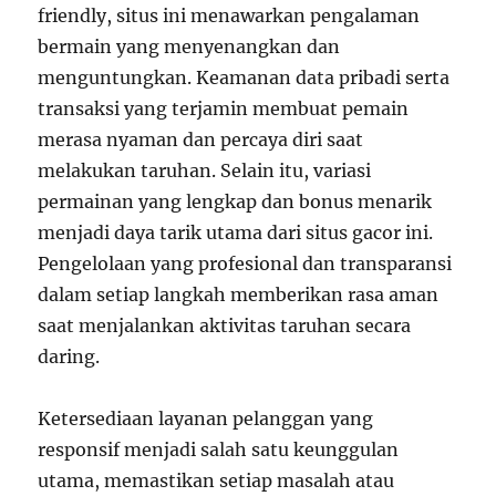
friendly, situs ini menawarkan pengalaman
bermain yang menyenangkan dan
menguntungkan. Keamanan data pribadi serta
transaksi yang terjamin membuat pemain
merasa nyaman dan percaya diri saat
melakukan taruhan. Selain itu, variasi
permainan yang lengkap dan bonus menarik
menjadi daya tarik utama dari situs gacor ini.
Pengelolaan yang profesional dan transparansi
dalam setiap langkah memberikan rasa aman
saat menjalankan aktivitas taruhan secara
daring.
Ketersediaan layanan pelanggan yang
responsif menjadi salah satu keunggulan
utama, memastikan setiap masalah atau