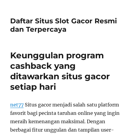
Daftar Situs Slot Gacor Resmi
dan Terpercaya
Keunggulan program
cashback yang
ditawarkan situs gacor
setiap hari
net77
Situs gacor menjadi salah satu platform
favorit bagi pecinta taruhan online yang ingin
meraih kemenangan maksimal. Dengan
berbagai fitur unggulan dan tampilan user-