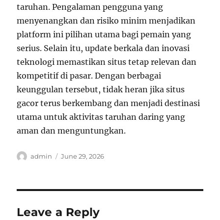
taruhan. Pengalaman pengguna yang
menyenangkan dan risiko minim menjadikan
platform ini pilihan utama bagi pemain yang
serius. Selain itu, update berkala dan inovasi
teknologi memastikan situs tetap relevan dan
kompetitif di pasar. Dengan berbagai
keunggulan tersebut, tidak heran jika situs
gacor terus berkembang dan menjadi destinasi
utama untuk aktivitas taruhan daring yang
aman dan menguntungkan.
Author
Posted
admin
June 29, 2026
on
Leave a Reply