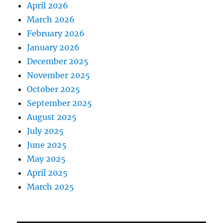
April 2026
March 2026
February 2026
January 2026
December 2025
November 2025
October 2025
September 2025
August 2025
July 2025
June 2025
May 2025
April 2025
March 2025