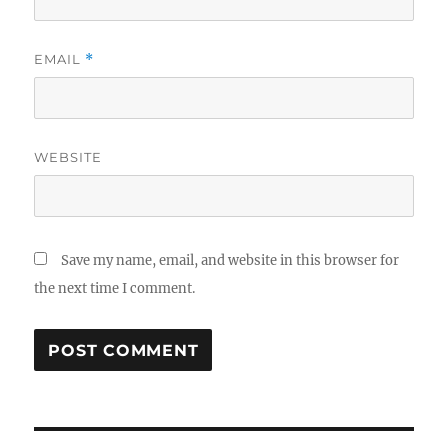
EMAIL
*
WEBSITE
Save my name, email, and website in this browser for
the next time I comment.