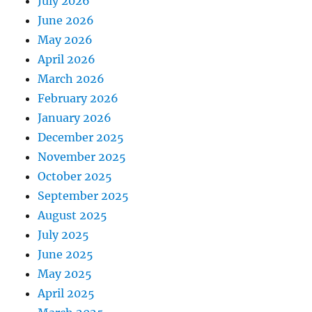
July 2026
June 2026
May 2026
April 2026
March 2026
February 2026
January 2026
December 2025
November 2025
October 2025
September 2025
August 2025
July 2025
June 2025
May 2025
April 2025