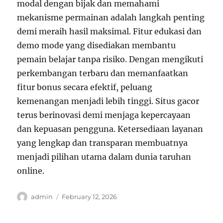
modal dengan bijak dan memahami
mekanisme permainan adalah langkah penting
demi meraih hasil maksimal. Fitur edukasi dan
demo mode yang disediakan membantu
pemain belajar tanpa risiko. Dengan mengikuti
perkembangan terbaru dan memanfaatkan
fitur bonus secara efektif, peluang
kemenangan menjadi lebih tinggi. Situs gacor
terus berinovasi demi menjaga kepercayaan
dan kepuasan pengguna. Ketersediaan layanan
yang lengkap dan transparan membuatnya
menjadi pilihan utama dalam dunia taruhan
online.
Author
Posted
admin
February 12, 2026
on