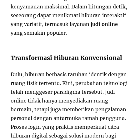
kenyamanan maksimal. Dalam hitungan detik,
seseorang dapat menikmati hiburan interaktif
yang variatif, termasuk layanan
judi online
yang semakin populer.
Transformasi Hiburan Konvensional
Dulu, hiburan berbasis taruhan identik dengan
ruang fisik tertentu. Kini, perubahan teknologi
telah menggeser paradigma tersebut. Judi
online tidak hanya menyediakan ruang
bermain, tetapi juga memberikan pengalaman
personal dengan antarmuka ramah pengguna.
Proses login yang praktis memperkuat citra
hiburan digital sebagai solusi modern bagi