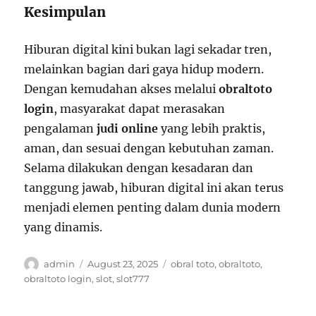
Kesimpulan
Hiburan digital kini bukan lagi sekadar tren,
melainkan bagian dari gaya hidup modern.
Dengan kemudahan akses melalui
obraltoto
login
, masyarakat dapat merasakan
pengalaman
judi online
yang lebih praktis,
aman, dan sesuai dengan kebutuhan zaman.
Selama dilakukan dengan kesadaran dan
tanggung jawab, hiburan digital ini akan terus
menjadi elemen penting dalam dunia modern
yang dinamis.
Author
Posted
Tags
admin
August 23, 2025
obral toto
,
obraltoto
,
on
obraltoto login
,
slot
,
slot777