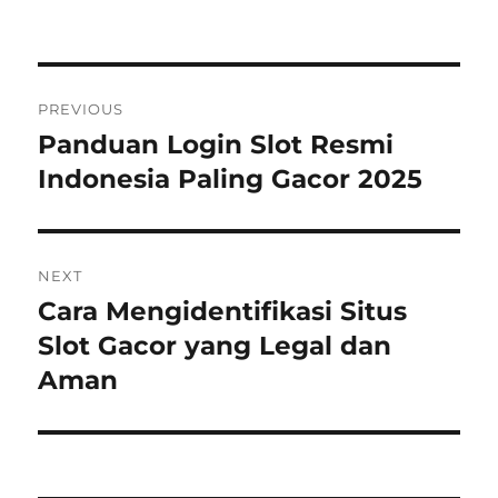
Post
PREVIOUS
navigation
Panduan Login Slot Resmi
Previous
post:
Indonesia Paling Gacor 2025
NEXT
Cara Mengidentifikasi Situs
Next
post:
Slot Gacor yang Legal dan
Aman