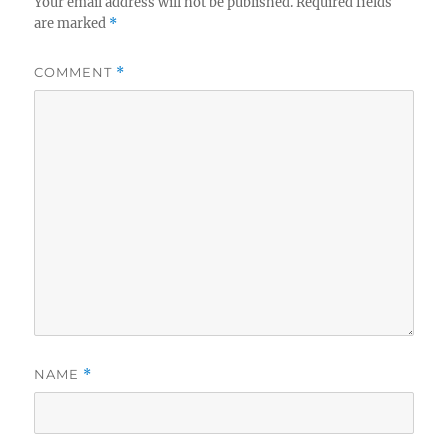
Your email address will not be published.
Required fields
are marked
*
COMMENT
*
NAME
*