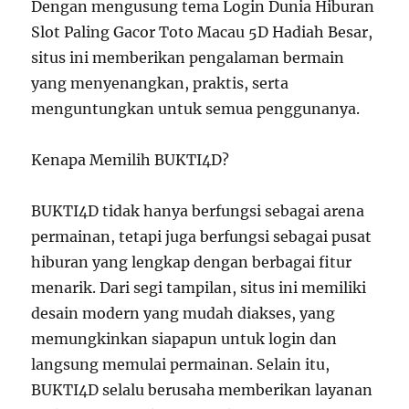
Dengan mengusung tema Login Dunia Hiburan
Slot Paling Gacor Toto Macau 5D Hadiah Besar,
situs ini memberikan pengalaman bermain
yang menyenangkan, praktis, serta
menguntungkan untuk semua penggunanya.
Kenapa Memilih BUKTI4D?
BUKTI4D tidak hanya berfungsi sebagai arena
permainan, tetapi juga berfungsi sebagai pusat
hiburan yang lengkap dengan berbagai fitur
menarik. Dari segi tampilan, situs ini memiliki
desain modern yang mudah diakses, yang
memungkinkan siapapun untuk login dan
langsung memulai permainan. Selain itu,
BUKTI4D selalu berusaha memberikan layanan