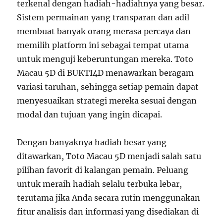
terkenal dengan hadiah-hadiahnya yang besar.
Sistem permainan yang transparan dan adil
membuat banyak orang merasa percaya dan
memilih platform ini sebagai tempat utama
untuk menguji keberuntungan mereka. Toto
Macau 5D di BUKTI4D menawarkan beragam
variasi taruhan, sehingga setiap pemain dapat
menyesuaikan strategi mereka sesuai dengan
modal dan tujuan yang ingin dicapai.
Dengan banyaknya hadiah besar yang
ditawarkan, Toto Macau 5D menjadi salah satu
pilihan favorit di kalangan pemain. Peluang
untuk meraih hadiah selalu terbuka lebar,
terutama jika Anda secara rutin menggunakan
fitur analisis dan informasi yang disediakan di