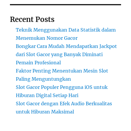
Recent Posts
Teknik Menggunakan Data Statistik dalam
Menemukan Nomor Gacor
Bongkar Cara Mudah Mendapatkan Jackpot
dari Slot Gacor yang Banyak Diminati
Pemain Profesional
Faktor Penting Menentukan Mesin Slot
Paling Menguntungkan
Slot Gacor Populer Pengguna iOS untuk
Hiburan Digital Setiap Hari
Slot Gacor dengan Efek Audio Berkualitas
untuk Hiburan Maksimal