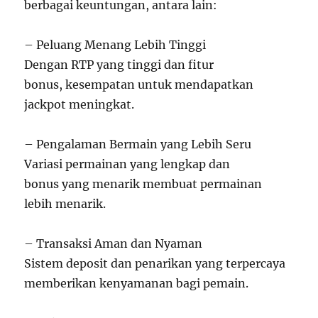
berbagai keuntungan, antara lain:
– Peluang Menang Lebih Tinggi
Dengan RTP yang tinggi dan fitur
bonus, kesempatan untuk mendapatkan
jackpot meningkat.
– Pengalaman Bermain yang Lebih Seru
Variasi permainan yang lengkap dan
bonus yang menarik membuat permainan
lebih menarik.
– Transaksi Aman dan Nyaman
Sistem deposit dan penarikan yang terpercaya
memberikan kenyamanan bagi pemain.