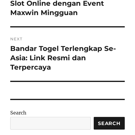
navigation
Slot Online dengan Event
Previous
post:
Maxwin Mingguan
NEXT
Bandar Togel Terlengkap Se-
Next
post:
Asia: Link Resmi dan
Terpercaya
Search
SEARCH