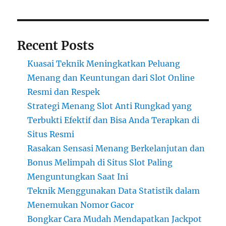
Recent Posts
Kuasai Teknik Meningkatkan Peluang
Menang dan Keuntungan dari Slot Online
Resmi dan Respek
Strategi Menang Slot Anti Rungkad yang
Terbukti Efektif dan Bisa Anda Terapkan di
Situs Resmi
Rasakan Sensasi Menang Berkelanjutan dan
Bonus Melimpah di Situs Slot Paling
Menguntungkan Saat Ini
Teknik Menggunakan Data Statistik dalam
Menemukan Nomor Gacor
Bongkar Cara Mudah Mendapatkan Jackpot