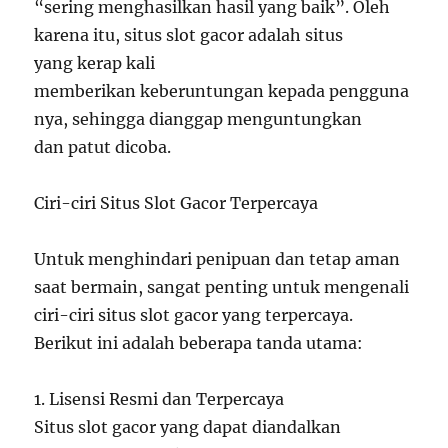
“sering menghasilkan hasil yang baik”. Oleh
karena itu, situs slot gacor adalah situs
yang kerap kali
memberikan keberuntungan kepada pengguna
nya, sehingga dianggap menguntungkan
dan patut dicoba.
Ciri-ciri Situs Slot Gacor Terpercaya
Untuk menghindari penipuan dan tetap aman
saat bermain, sangat penting untuk mengenali
ciri-ciri situs slot gacor yang terpercaya.
Berikut ini adalah beberapa tanda utama:
1. Lisensi Resmi dan Terpercaya
Situs slot gacor yang dapat diandalkan