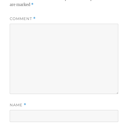
are marked
*
COMMENT
*
NAME
*