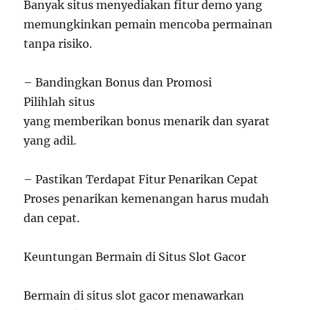
Banyak situs menyediakan fitur demo yang
memungkinkan pemain mencoba permainan
tanpa risiko.
– Bandingkan Bonus dan Promosi
Pilihlah situs
yang memberikan bonus menarik dan syarat
yang adil.
– Pastikan Terdapat Fitur Penarikan Cepat
Proses penarikan kemenangan harus mudah
dan cepat.
Keuntungan Bermain di Situs Slot Gacor
Bermain di situs slot gacor menawarkan