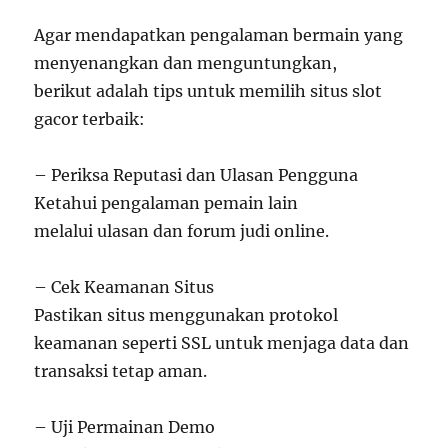
Agar mendapatkan pengalaman bermain yang
menyenangkan dan menguntungkan,
berikut adalah tips untuk memilih situs slot
gacor terbaik:
– Periksa Reputasi dan Ulasan Pengguna
Ketahui pengalaman pemain lain
melalui ulasan dan forum judi online.
– Cek Keamanan Situs
Pastikan situs menggunakan protokol
keamanan seperti SSL untuk menjaga data dan
transaksi tetap aman.
– Uji Permainan Demo