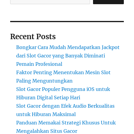
Recent Posts
Bongkar Cara Mudah Mendapatkan Jackpot
dari Slot Gacor yang Banyak Diminati
Pemain Profesional
Faktor Penting Menentukan Mesin Slot
Paling Menguntungkan
Slot Gacor Populer Pengguna iOS untuk
Hiburan Digital Setiap Hari
Slot Gacor dengan Efek Audio Berkualitas
untuk Hiburan Maksimal
Panduan Memakai Strategi Khusus Untuk
Mengalahkan Situs Gacor