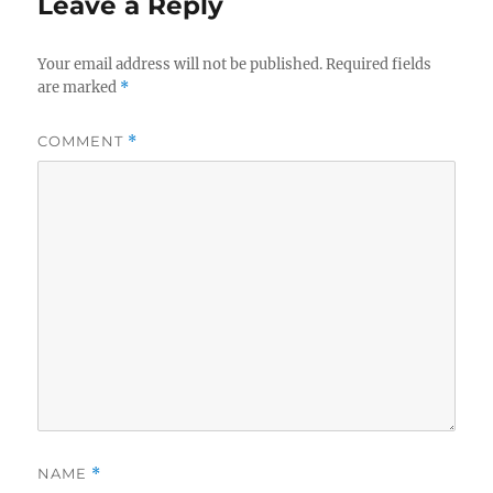
Leave a Reply
Your email address will not be published.
Required fields
are marked
*
COMMENT
*
NAME
*