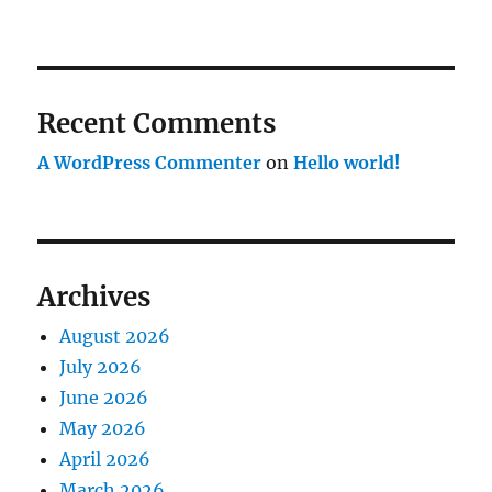
Recent Comments
A WordPress Commenter
on
Hello world!
Archives
August 2026
July 2026
June 2026
May 2026
April 2026
March 2026