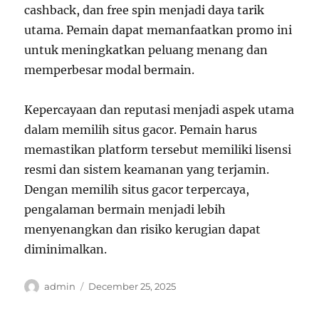
cashback, dan free spin menjadi daya tarik
utama. Pemain dapat memanfaatkan promo ini
untuk meningkatkan peluang menang dan
memperbesar modal bermain.
Kepercayaan dan reputasi menjadi aspek utama
dalam memilih situs gacor. Pemain harus
memastikan platform tersebut memiliki lisensi
resmi dan sistem keamanan yang terjamin.
Dengan memilih situs gacor terpercaya,
pengalaman bermain menjadi lebih
menyenangkan dan risiko kerugian dapat
diminimalkan.
Author
Posted
admin
December 25, 2025
on