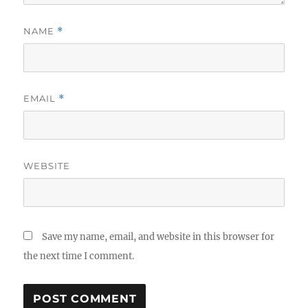
NAME
*
EMAIL
*
WEBSITE
Save my name, email, and website in this browser for
the next time I comment.