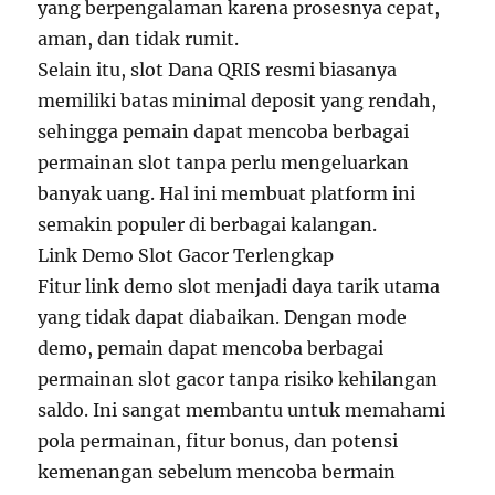
yang berpengalaman karena prosesnya cepat,
aman, dan tidak rumit.
Selain itu, slot Dana QRIS resmi biasanya
memiliki batas minimal deposit yang rendah,
sehingga pemain dapat mencoba berbagai
permainan slot tanpa perlu mengeluarkan
banyak uang. Hal ini membuat platform ini
semakin populer di berbagai kalangan.
Link Demo Slot Gacor Terlengkap
Fitur link demo slot menjadi daya tarik utama
yang tidak dapat diabaikan. Dengan mode
demo, pemain dapat mencoba berbagai
permainan slot gacor tanpa risiko kehilangan
saldo. Ini sangat membantu untuk memahami
pola permainan, fitur bonus, dan potensi
kemenangan sebelum mencoba bermain