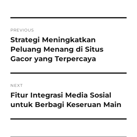
Post
PREVIOUS
navigation
Strategi Meningkatkan
Previous
post:
Peluang Menang di Situs
Gacor yang Terpercaya
NEXT
Fitur Integrasi Media Sosial
Next
post:
untuk Berbagi Keseruan Main