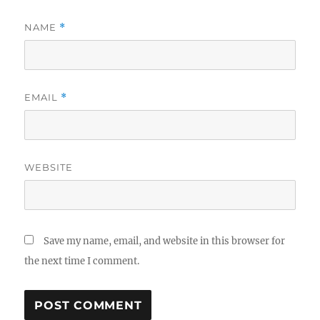
NAME
*
EMAIL
*
WEBSITE
Save my name, email, and website in this browser for
the next time I comment.