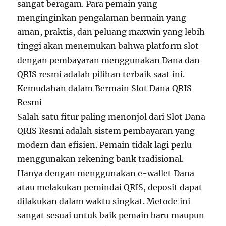
sangat beragam. Para pemain yang
menginginkan pengalaman bermain yang
aman, praktis, dan peluang maxwin yang lebih
tinggi akan menemukan bahwa platform slot
dengan pembayaran menggunakan Dana dan
QRIS resmi adalah pilihan terbaik saat ini.
Kemudahan dalam Bermain Slot Dana QRIS
Resmi
Salah satu fitur paling menonjol dari Slot Dana
QRIS Resmi adalah sistem pembayaran yang
modern dan efisien. Pemain tidak lagi perlu
menggunakan rekening bank tradisional.
Hanya dengan menggunakan e-wallet Dana
atau melakukan pemindai QRIS, deposit dapat
dilakukan dalam waktu singkat. Metode ini
sangat sesuai untuk baik pemain baru maupun