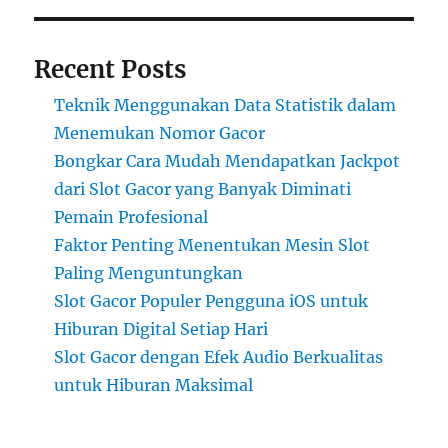
Recent Posts
Teknik Menggunakan Data Statistik dalam
Menemukan Nomor Gacor
Bongkar Cara Mudah Mendapatkan Jackpot
dari Slot Gacor yang Banyak Diminati
Pemain Profesional
Faktor Penting Menentukan Mesin Slot
Paling Menguntungkan
Slot Gacor Populer Pengguna iOS untuk
Hiburan Digital Setiap Hari
Slot Gacor dengan Efek Audio Berkualitas
untuk Hiburan Maksimal