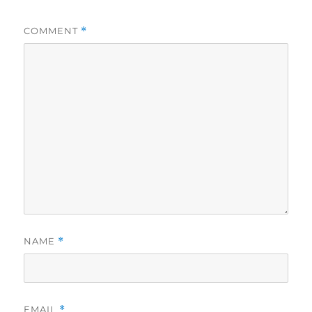
COMMENT
*
NAME
*
EMAIL
*