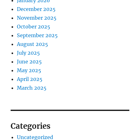
January 2026
December 2025
November 2025
October 2025
September 2025
August 2025
July 2025
June 2025
May 2025
April 2025
March 2025
Categories
Uncategorized